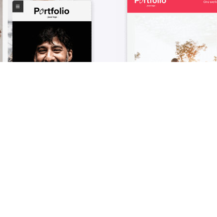
rt
Te