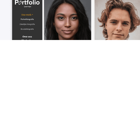
vliegende sta
Template