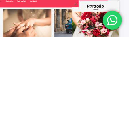
minder is meer
mplate